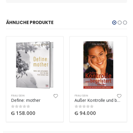
ÄHNLICHE PRODUKTE
FRAU SEIN
FRAU SEIN
Define: mother
Außer Kontrolle und begeistert darüber!
₲
158.000
₲
94.000
0
out of 5
0
out of 5