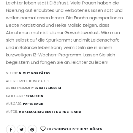
Leichter leben statt Diätfrust. Viele Frauen haben die
Fixierung auf erlaubtes und verbotenes Essen satt und
wollen normal essen lernen. Die Ernährungsexpertinnen
Beate Nordstrand und Heike Malisic zeigen, dass
Abnehmen mehr ist als nur Gewichtsverlust. Wie man
sich selbst auf die Spur kommt und mit Leidenschaft
und in Balance leben kann, vermitteln sie in einem
kurzweiligen 12-Wochen-Programm. Lassen Sie sich
begeistern und fangen Sie an, leichter zu leben!
STOCK:
NICHT VORRÄTIG
ALTERSEMPFEHLUNG: AB 18
ARTIKELNUMMER:
9783775152914
KATEGORIE:
FRAU SEIN
AUSGABE:
PAPERBACK
AUTOR:
HEIKE MALISIC BEATE NORDSTRAND
ZUR WUNSCHLISTE HINZUFÜGEN