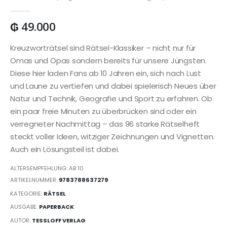
0
out of 5
₲
49.000
Kreuzworträtsel sind Rätsel-Klassiker – nicht nur für
Omas und Opas sondern bereits für unsere Jüngsten.
Diese hier laden Fans ab 10 Jahren ein, sich nach Lust
und Laune zu vertiefen und dabei spielerisch Neues über
Natur und Technik, Geografie und Sport zu erfahren. Ob
ein paar freie Minuten zu überbrücken sind oder ein
verregneter Nachmittag – das 96 starke Rätselheft
steckt voller Ideen, witziger Zeichnungen und Vignetten.
Auch ein Lösungsteil ist dabei.
ALTERSEMPFEHLUNG: AB 10
ARTIKELNUMMER:
9783788637279
KATEGORIE:
RÄTSEL
AUSGABE:
PAPERBACK
AUTOR:
TESSLOFF VERLAG