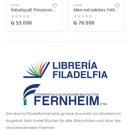
RÄTSEL
RÄTSEL
Rätselspaß Prinzessinnen ab 6 Jahren
Mein extradickes Fehler-Such-Buch (petrol)
₲
53.000
₲
76.000
0
out of 5
0
out of 5
Die Libería Filadelfia hat eine grosse Auswahl von Büchern im
Angebot. Man findet Bücher für alle Altersstufen und über die
verschiedensten Themen.