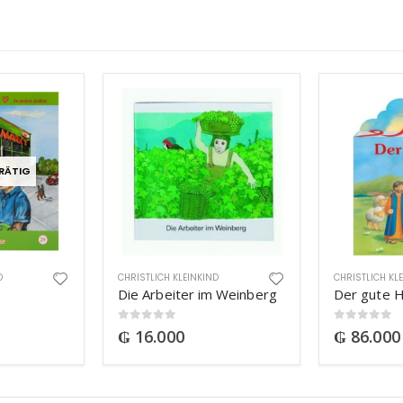
RÄTIG
D
CHRISTLICH KLEINKIND
CHRISTLICH KL
Die Arbeiter im Weinberg
Der gute H
0
out of 5
0
out of 5
₲
16.000
₲
86.000