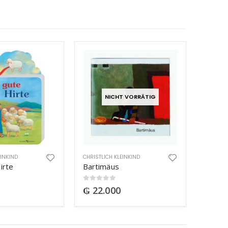
NICHT VORRÄTIG
EINKIND
CHRISTLICH KLEINKIND
irte
Bartimäus
0
out of 5
₲
22.000