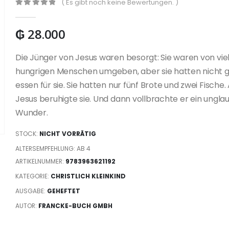
( Es gibt noch keine Bewertungen. )
0
out of 5
₲
28.000
Die Jünger von Jesus waren besorgt: Sie waren von vie
hungrigen Menschen umgeben, aber sie hatten nicht 
essen für sie. Sie hatten nur fünf Brote und zwei Fische.
Jesus beruhigte sie. Und dann vollbrachte er ein ungla
Wunder.
STOCK:
NICHT VORRÄTIG
ALTERSEMPFEHLUNG: AB 4
ARTIKELNUMMER:
9783963621192
KATEGORIE:
CHRISTLICH KLEINKIND
AUSGABE:
GEHEFTET
AUTOR:
FRANCKE-BUCH GMBH