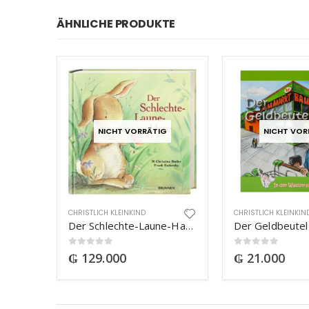
ÄHNLICHE PRODUKTE
NICHT VORRÄTIG
NICHT VOR
CHRISTLICH KLEINKIND
CHRISTLICH KLEINKIN
Der Schlechte-Laune-Hase
Der Geldbeutel
0
out of 5
0
out of 5
₲
129.000
₲
21.000