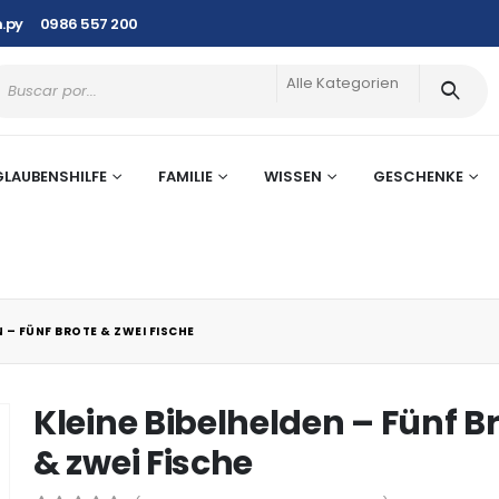
.py
0986 557 200
Alle Kategorien
GLAUBENSHILFE
FAMILIE
WISSEN
GESCHENKE
N – FÜNF BROTE & ZWEI FISCHE
Kleine Bibelhelden – Fünf B
& zwei Fische