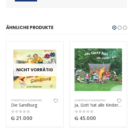
ÄHNLICHE PRODUKTE
NICHT VORRÄTIG
CHRISTLICH KLEINKIND
CHRISTLICH KLEINKIND
Die Sandburg
Ja, Gott hat alle Kinder lieb
₲
21.000
₲
45.000
0
out of 5
0
out of 5