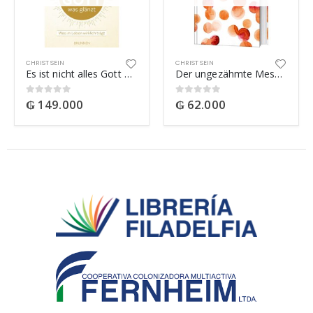
CHRIST SEIN
CHRIST SEIN
Es ist nicht alles Gott was glänzt
Der ungezähmte Messias
₲
149.000
₲
62.000
0
out of 5
0
out of 5