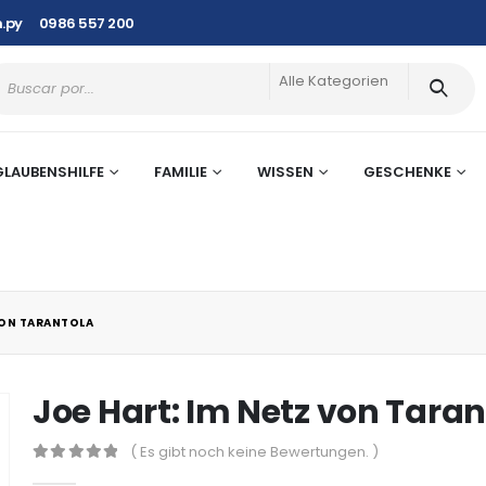
.py
0986 557 200
Alle Kategorien
GLAUBENSHILFE
FAMILIE
WISSEN
GESCHENKE
VON TARANTOLA
Joe Hart: Im Netz von Taran
( Es gibt noch keine Bewertungen. )
0
out of 5