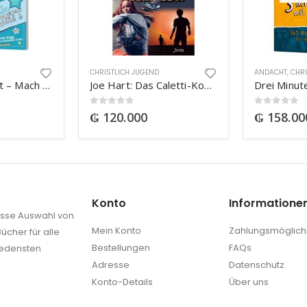
CHRISTLICH JUGEND
ANDACHT
,
CHRI
Ab in die Zukunft – Mach dir einen Plan
Joe Hart: Das Caletti-Komplott
Drei Minut
0
out of 5
0
out of 5
₲
120.000
₲
158.00
Konto
Informatione
rosse Auswahl von
Mein Konto
Zahlungsmöglich
ücher für alle
Bestellungen
FAQs
iedensten
Adresse
Datenschutz
Konto-Details
Über uns