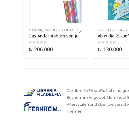
ANDACHT
,
CHRISTLICH JUGEND
CHRISTLICH JUGEND
Das Andachtsbuch von Jugendlichen für Jugendliche
0
out of 5
0
out of 5
₲
206.000
₲
130.000
Die Librería Filadelfia hat eine g
Büchern im Angebot. Man findet B
Altersstufen und über die versch
Themen.