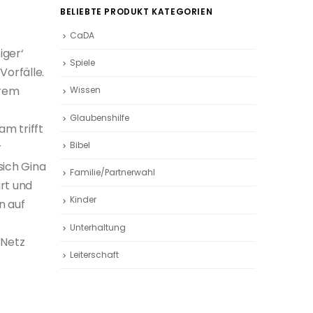
BELIEBTE PRODUKT KATEGORIEN
CaDA
iger‘
Spiele
Vorfälle.
hrem
Wissen
Glaubenshilfe
am trifft
Bibel
r
sich Gina
Familie/Partnerwahl
rt und
Kinder
n auf
Unterhaltung
 Netz
Leiterschaft