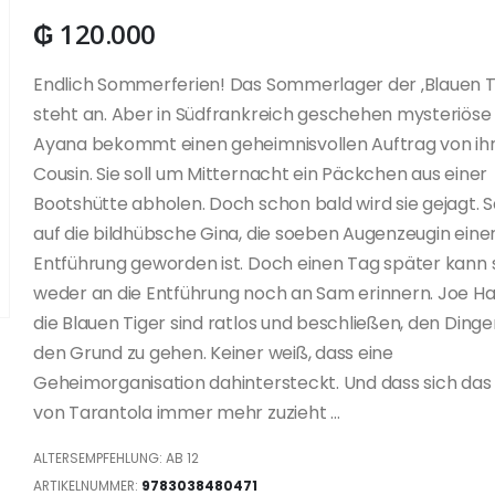
₲
120.000
Endlich Sommerferien! Das Sommerlager der ‚Blauen T
steht an. Aber in Südfrankreich geschehen mysteriöse 
Ayana bekommt einen geheimnisvollen Auftrag von i
Cousin. Sie soll um Mitternacht ein Päckchen aus einer
Bootshütte abholen. Doch schon bald wird sie gejagt. S
auf die bildhübsche Gina, die soeben Augenzeugin eine
Entführung geworden ist. Doch einen Tag später kann 
weder an die Entführung noch an Sam erinnern. Joe Ha
die Blauen Tiger sind ratlos und beschließen, den Dinge
den Grund zu gehen. Keiner weiß, dass eine
Geheimorganisation dahintersteckt. Und dass sich das
von Tarantola immer mehr zuzieht …
ALTERSEMPFEHLUNG: AB 12
ARTIKELNUMMER:
9783038480471