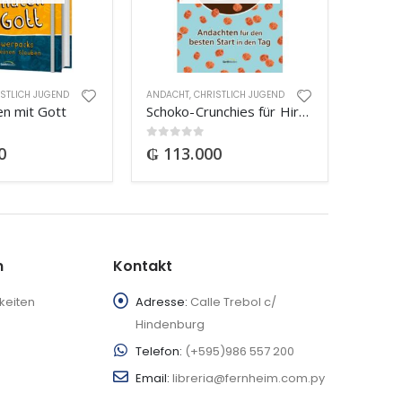
STLICH JUGEND
ANDACHT
,
CHRISTLICH JUGEND
en mit Gott
Schoko-Crunchies für Hirn & Herz
0
out of 5
0
₲
113.000
n
Kontakt
keiten
Adresse:
Calle Trebol c/
Hindenburg
Telefon:
(+595)986 557 200
Email:
libreria@fernheim.com.py