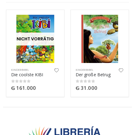
NICHT VORRÄTIG
KINDERBIBEL
KINDERBIBEL
Die coolste KIBI
Der große Betrug
₲
161.000
₲
31.000
0
out of 5
0
out of 5