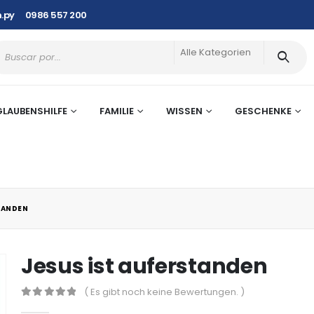
.py
0986 557 200
Alle Kategorien
GLAUBENSHILFE
FAMILIE
WISSEN
GESCHENKE
TANDEN
Jesus ist auferstanden
( Es gibt noch keine Bewertungen. )
0
out of 5