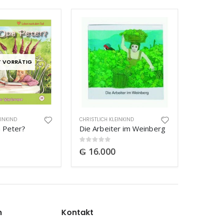
T VORRÄTIG
EINKIND
CHRISTLICH KLEINKIND
 Peter?
Die Arbeiter im Weinberg
0
out of 5
₲
16.000
n
Kontakt