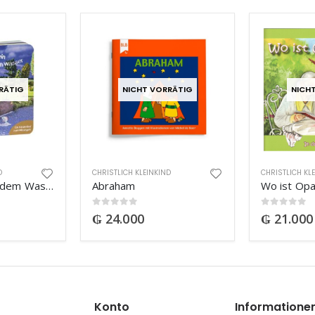
RÄTIG
NICHT VORRÄTIG
NICH
D
CHRISTLICH KLEINKIND
CHRISTLICH KL
Das Fischlein in dem Wasser
Abraham
Wo ist Opa
0
out of 5
0
out of 5
₲
24.000
₲
21.000
Konto
Informatione