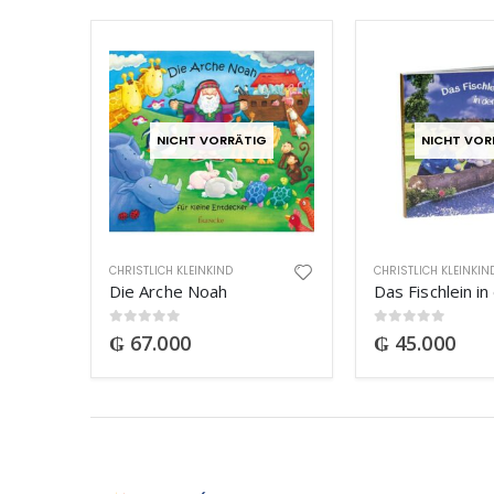
NICHT VORRÄTIG
NICHT VOR
CHRISTLICH KLEINKIND
CHRISTLICH KLEINKIN
Die Arche Noah
0
out of 5
0
out of 5
₲
67.000
₲
45.000