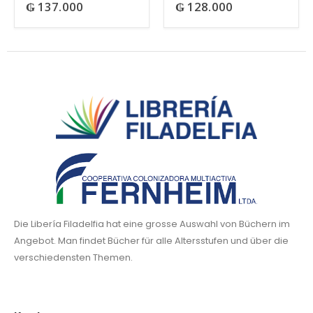
₲
137.000
₲
128.000
0
out of 5
0
out of 5
Die Libería Filadelfia hat eine grosse Auswahl von Büchern im
Angebot. Man findet Bücher für alle Altersstufen und über die
verschiedensten Themen.