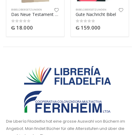
BIBELÜBERSETZUNGEN
BIBELÜBERSETZUNGEN
Das Neue Testament – Schlachter-Übersetzung
Gute Nachricht Bibel
₲
18.000
₲
159.000
0
out of 5
0
out of 5
Die Libería Filadelfia hat eine grosse Auswahl von Büchern im
Angebot. Man findet Bücher für alle Altersstufen und über die