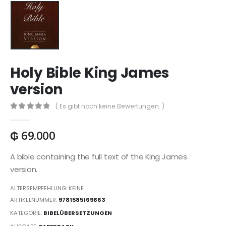
Holy Bible King James
version
( Es gibt noch keine Bewertungen. )
0
out of 5
₲
69.000
A bible containing the full text of the King James
version.
ALTERSEMPFEHLUNG: KEINE
ARTIKELNUMMER:
9781585169863
KATEGORIE:
BIBELÜBERSETZUNGEN