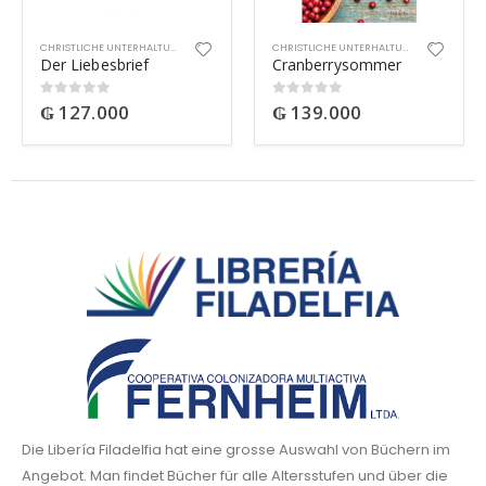
CHRISTLICHE UNTERHALTUNG
CHRISTLICHE UNTERHALTUNG
Der Liebesbrief
Cranberrysommer
₲
127.000
₲
139.000
0
out of 5
0
out of 5
Die Libería Filadelfia hat eine grosse Auswahl von Büchern im
Angebot. Man findet Bücher für alle Altersstufen und über die