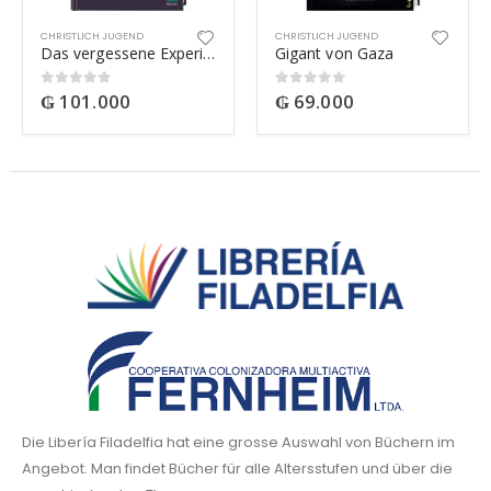
CHRISTLICH JUGEND
CHRISTLICH JUGEND
Das vergessene Experiment
Gigant von Gaza
₲
101.000
₲
69.000
0
out of 5
0
out of 5
Die Libería Filadelfia hat eine grosse Auswahl von Büchern im
Angebot. Man findet Bücher für alle Altersstufen und über die