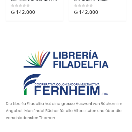
₲
142.000
₲
142.000
0
out of 5
0
out of 5
Die Libería Filadelfia hat eine grosse Auswahl von Büchern im
Angebot. Man findet Bücher für alle Altersstufen und über die
verschiedensten Themen.