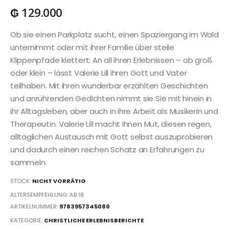
₲
129.000
Ob sie einen Parkplatz sucht, einen Spaziergang im Wald
unternimmt oder mit ihrer Familie über steile
Klippenpfade klettert: An all ihren Erlebnissen – ob groß
oder klein – lässt Valerie Lill ihren Gott und Vater
teilhaben. Mit ihren wunderbar erzählten Geschichten
und anrührenden Gedichten nimmt sie Sie mit hinein in
ihr Alltagsleben, aber auch in ihre Arbeit als Musikerin und
Therapeutin. Valerie Lill macht Ihnen Mut, diesen regen,
alltäglichen Austausch mit Gott selbst auszuprobieren
und dadurch einen reichen Schatz an Erfahrungen zu
sammeln.
STOCK:
NICHT VORRÄTIG
ALTERSEMPFEHLUNG: AB 18
ARTIKELNUMMER:
9783957345080
KATEGORIE:
CHRISTLICHE ERLEBNISBERICHTE