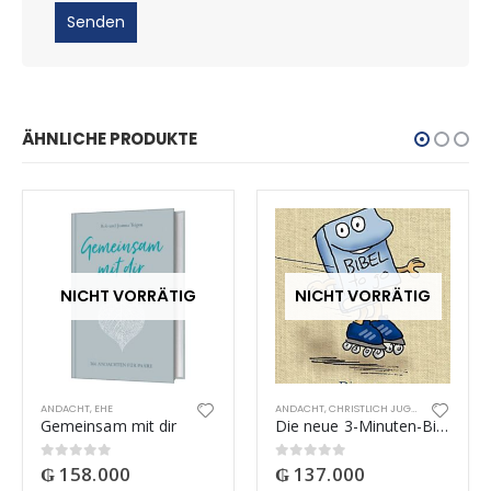
ÄHNLICHE PRODUKTE
NICHT VORRÄTIG
NICHT VORRÄTIG
ANDACHT
,
EHE
ANDACHT
,
CHRISTLICH JUGEND
Gemeinsam mit dir
Die neue 3-Minuten-Bibel
₲
158.000
₲
137.000
0
out of 5
0
out of 5