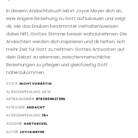
In diesem Andachtsbuch leitet Joyce Meyer dich an,
eine engere Beziehung zu Gott aufzubauen und zeigt
dir, wie das Einüben bestimmter Verhaltensweisen
dabei hilft, Gottes Stimme besser wahrzunehmen. Die
Andachten werden dich inspirieren und dir helfen, sich
mehr Zeit für Gott zu nehmen. Gottes Antworten auf
dein Gebet zu erkennen, zwischenmenschliche
Beziehungen zu pflegen und gleichzeitig Gott
näherzukommen.
STOCK:
NICHT VORRÄTIG
ALTERSEMPFEHLUNG: AB 16
ARTIKELNUMMER:
9783939627296
KATEGORIE:
ANDACHT
ALTERSEMPFEHLUNG:
16+
AUSGABE:
HARTDECKEL
AUTOR:
JOYCE MEYER