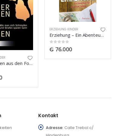
ERZIEHUNG KINDER
Erziehung – Ein Abenteuer für die ganze Familie
0
out of 5
₲
76.000
NDER
Kinder lernen aus den Folgen
0
n
Kontakt
keiten
Adresse:
Calle Trebol c/
Hindenburg