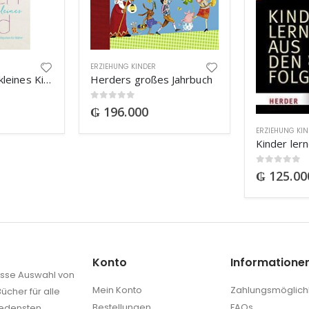
ERZIEHUNG KINDER
Beten für mein kleines Kind
Herders großes Jahrbuch
0
out of 5
₲
196.000
ERZIEHUNG KI
0
out of 5
₲
125.00
Konto
Informatione
rosse Auswahl von
Mein Konto
Zahlungsmöglich
ücher für alle
Bestellungen
FAQs
iedensten