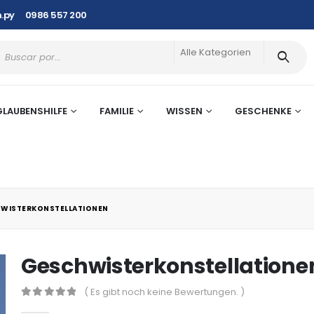
.py
0986 557 200
Alle Kategorien
GLAUBENSHILFE
FAMILIE
WISSEN
GESCHENKE
WISTERKONSTELLATIONEN
Geschwisterkonstellatione
( Es gibt noch keine Bewertungen. )
0
out of 5