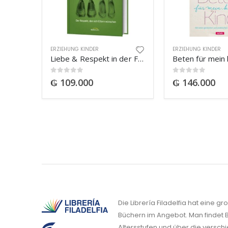
ERZIEHUNG KINDER
ERZIEHUNG KINDER
Liebe & Respekt in der Familie
0
out of 5
0
out of 5
₲
109.000
₲
146.000
Die Librería Filadelfia hat eine g
Büchern im Angebot. Man findet B
Altersstufen und über die versch