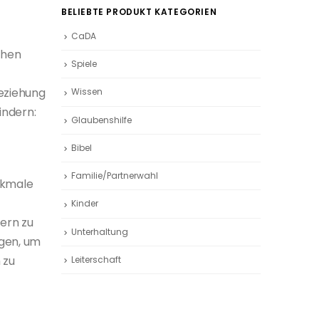
BELIEBTE PRODUKT KATEGORIEN
CaDA
chen
Spiele
Beziehung
Wissen
indern:
Glaubenshilfe
Bibel
Familie/Partnerwahl
rkmale
Kinder
ern zu
Unterhaltung
gen, um
 zu
Leiterschaft