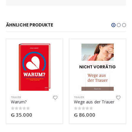
ÄHNLICHE PRODUKTE
NICHT VORRÄTIG
TRAUER
TRAUER
Warum?
Wege aus der Trauer
₲
35.000
₲
86.000
0
out of 5
0
out of 5