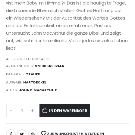
»Ist mein Baby im Himmel?« Das ist die häufigste Frage,
die trauernde Eltern sich stellen. Gibt es Hoffnung auf
ein Wiedersehen? Mit der Autorität des Wortes Gottes
und der Einfühlsamkeit eines erfahrenen Pastors
untersucht John MacArthur die ganze Bibel und zeigt
auf, wie sehr der himmlische Vater jedes einzelne Leben
liebt.
ALTERSEMPFEHLUNG: AB 18
ARTIKELNUMMER:
9783866992146
KATEGORIE:
TRAUER
AUSGABE:
HARTDECKEL
AUTOR:
JOHN F. MACARTHUR
IN DEN WARENKORB
ZUR WUNSCHLISTE HINZUFÜGEN