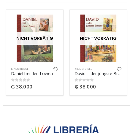
NICHT VORRÄTIG
NICHT VORRÄTIG
KINDERBIBEL
KINDERBIBEL
Daniel bei den Löwen
David – der jüngste Bruder
₲
38.000
₲
38.000
0
out of 5
0
out of 5