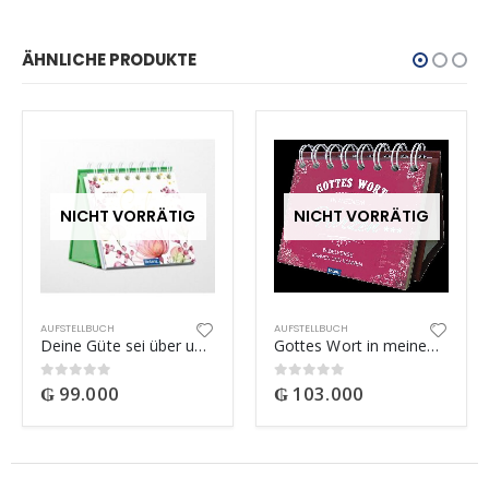
ÄHNLICHE PRODUKTE
NICHT VORRÄTIG
NICHT VORRÄTIG
AUFSTELLBUCH
AUFSTELLBUCH
Deine Güte sei über uns – Aufstellbuch
Gottes Wort in meinem Herzen
₲
99.000
₲
103.000
0
out of 5
0
out of 5