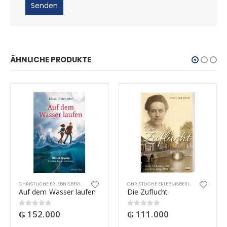
ÄHNLICHE PRODUKTE
CHRISTLICHE ERLEBNISBERICHTE
CHRISTLICHE ERLEBNISBERICHTE
Auf dem Wasser laufen
Die Zuflucht
₲
152.000
₲
111.000
0
out of 5
0
out of 5