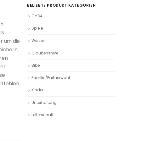
BELIEBTE PRODUKT KATEGORIEN
CaDA
an
Spiele
as
er um die
Wissen
eichern.
Glaubenshilfe
nen
Bibel
der
ese
Familie/Partnerwahl
l fehlen.
Kinder
Unterhaltung
Leiterschaft