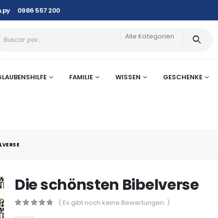
.py
0986 557 200
Alle Kategorien
GLAUBENSHILFE
FAMILIE
WISSEN
GESCHENKE
LVERSE
Die schönsten Bibelverse
( Es gibt noch keine Bewertungen. )
0
out of 5