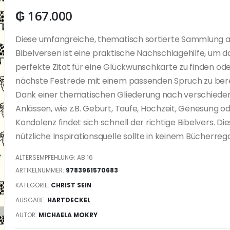
₲
167.000
Diese umfangreiche, thematisch sortierte Sammlung 
Bibelversen ist eine praktische Nachschlagehilfe, um d
perfekte Zitat für eine Glückwunschkarte zu finden od
nächste Festrede mit einem passenden Spruch zu ber
Dank einer thematischen Gliederung nach verschiede
Anlässen, wie z.B. Geburt, Taufe, Hochzeit, Genesung o
Kondolenz findet sich schnell der richtige Bibelvers. Di
nützliche Inspirationsquelle sollte in keinem Bücherrega
ALTERSEMPFEHLUNG: AB 16
ARTIKELNUMMER:
9783961570683
KATEGORIE:
CHRIST SEIN
AUSGABE:
HARTDECKEL
AUTOR:
MICHAELA MOKRY