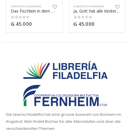
CHRISTLICH KLEINKIND
CHRISTLICH KLEINKIND
Das Fischlein in dem Wasser
Ja, Gott hat alle Kinder lieb
₲
45.000
₲
45.000
0
out of 5
0
out of 5
Die Libería Filadelfia hat eine grosse Auswahl von Büchern im
Angebot. Man findet Bücher für alle Altersstufen und über die
verschiedensten Themen.