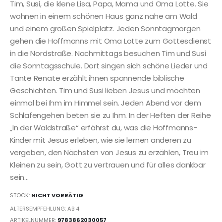
Tim, Susi, die klene Lisa, Papa, Mama und Oma Lotte. Sie
wohnen in einem schönen Haus ganz nahe am Wald
und einem großen Spielplatz. Jeden Sonntagmorgen
gehen die Hoffmanns mit Oma Lotte zum Gottesdienst
in die Nordstraße. Nachmittags besuchen Tim und Susi
die Sonntagsschule. Dort singen sich schöne Lieder und
Tante Renate erzählt ihnen spannende biblische
Geschichten. Tim und Susi lieben Jesus und möchten
einmal bei Ihm im Himmel sein. Jeden Abend vor dem
Schlafengehen beten sie zu Ihm. In der Heften der Reihe
„In der Waldstraße“ erfährst du, was die Hoffmanns-
Kinder mit Jesus erleben, wie sie lernen anderen zu
vergeben, den Nächsten von Jesus zu erzählen, Treu im
Kleinen zu sein, Gott zu vertrauen und für alles dankbar
sein…
STOCK:
NICHT VORRÄTIG
ALTERSEMPFEHLUNG: AB 4
ARTIKELNUMMER:
9783862030057