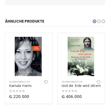
ÄHNLICHE PRODUKTE
ERLEBNISBERICHTE
ERLEBNISBERICHTE
Kamala Harris
Und die Erde wird zittern
₲
220.000
₲
406.000
0
out of 5
0
out of 5