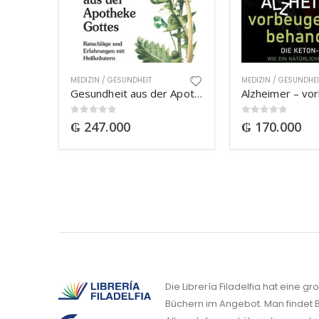
MEDIZIN / GESUNDHEIT
MEDIZIN / GESUNDHEI
Gesundheit aus der Apotheke Gottes
0
out of 5
0
out of 5
₲
247.000
₲
170.000
Die Librería Filadelfia hat eine g
Büchern im Angebot. Man findet B