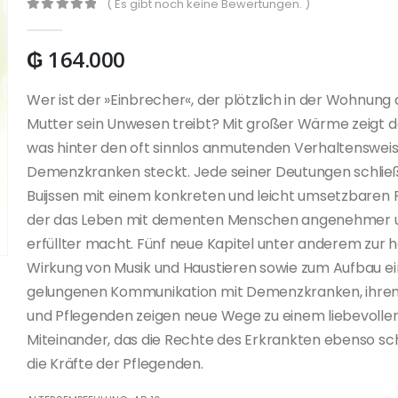
( Es gibt noch keine Bewertungen. )
0
out of 5
₲
164.000
Wer ist der »Einbrecher«, der plötzlich in der Wohnung 
Mutter sein Unwesen treibt? Mit großer Wärme zeigt d
was hinter den oft sinnlos anmutenden Verhaltenswei
Demenzkranken steckt. Jede seiner Deutungen schlie
Buijssen mit einem konkreten und leicht umsetzbaren 
der das Leben mit dementen Menschen angenehmer 
erfüllter macht. Fünf neue Kapitel unter anderem zur 
Wirkung von Musik und Haustieren sowie zum Aufbau ei
gelungenen Kommunikation mit Demenzkranken, ihren
und Pflegenden zeigen neue Wege zu einem liebevolle
Miteinander, das die Rechte des Erkrankten ebenso sc
die Kräfte der Pflegenden.