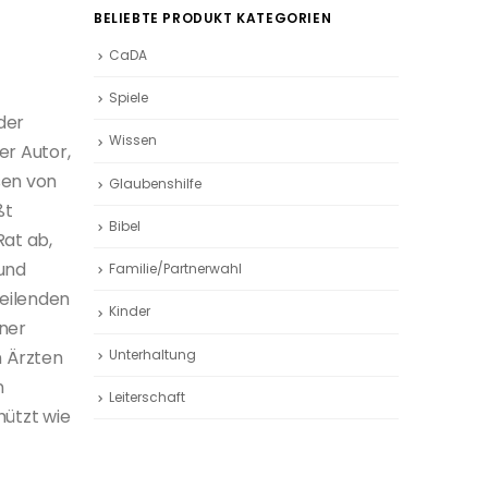
BELIEBTE PRODUKT KATEGORIEN
CaDA
Spiele
der
Wissen
er Autor,
sen von
Glaubenshilfe
ßt
Bibel
Rat ab,
und
Familie/Partnerwahl
heilenden
Kinder
ner
Unterhaltung
 Ärzten
n
Leiterschaft
hützt wie