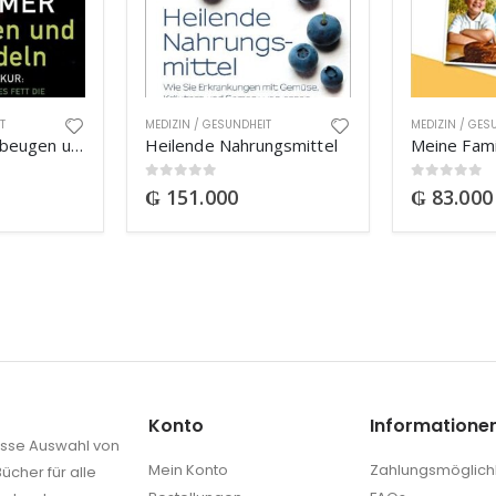
T
MEDIZIN / GESUNDHEIT
MEDIZIN / GES
Alzheimer – vorbeugen und behandeln
Heilende Nahrungsmittel
Meine Famil
0
out of 5
0
out of 5
₲
151.000
₲
83.000
Konto
Informatione
rosse Auswahl von
Mein Konto
Zahlungsmöglich
ücher für alle