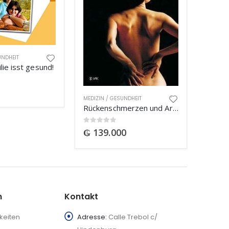
UNDHEIT
ie isst gesund!
MEDIZIN / GESUNDHEIT
Rückenschmerzen und Arthritis
0
out of 5
₲
139.000
n
Kontakt
keiten
Adresse:
Calle Trebol c/