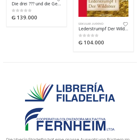
Die drei ??? und die Geisterfrau
₲
139.000
0
out of 5
SÄKULAR JUGEND
Lederstrumpf Der Wildtöter
₲
104.000
0
out of 5
Die Libería Filadelfia hat eine grosse Auswahl von Büchern im