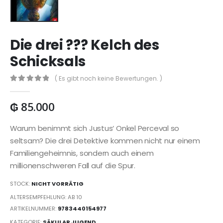
Die drei ??? Kelch des
Schicksals
( Es gibt noch keine Bewertungen. )
0
out of 5
₲
85.000
Warum benimmt sich Justus‘ Onkel Perceval so
seltsam? Die drei Detektive kommen nicht nur einem
Familiengeheimnis, sondern auch einem
millionenschweren Fall auf die Spur.
STOCK:
NICHT VORRÄTIG
ALTERSEMPFEHLUNG: AB 10
ARTIKELNUMMER:
9783440154977
KATEGORIE:
SÄKULAR JUGEND