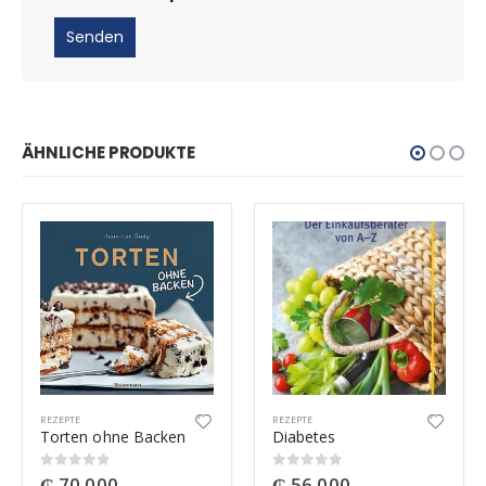
ÄHNLICHE PRODUKTE
REZEPTE
REZEPTE
Torten ohne Backen
Diabetes
₲
70.000
₲
56.000
0
out of 5
0
out of 5