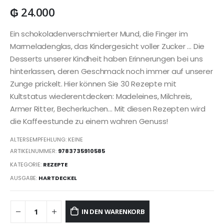
₲
24.000
Ein schokoladenverschmierter Mund, die Finger im
Marmeladenglas, das Kindergesicht voller Zucker … Die
Desserts unserer Kindheit haben Erinnerungen bei uns
hinterlassen, deren Geschmack noch immer auf unserer
Zunge prickelt. Hier können Sie 30 Rezepte mit
Kultstatus wiederentdecken: Madeleines, Milchreis,
Armer Ritter, Becherkuchen… Mit diesen Rezepten wird
die Kaffeestunde zu einem wahren Genuss!
ALTERSEMPFEHLUNG: KEINE
ARTIKELNUMMER:
9783735910585
KATEGORIE:
REZEPTE
AUSGABE:
HARTDECKEL
IN DEN WARENKORB