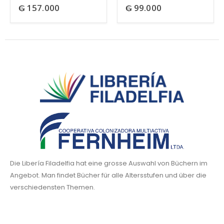
₲
157.000
₲
99.000
0
out of 5
0
out of 5
Die Libería Filadelfia hat eine grosse Auswahl von Büchern im
Angebot. Man findet Bücher für alle Altersstufen und über die
verschiedensten Themen.