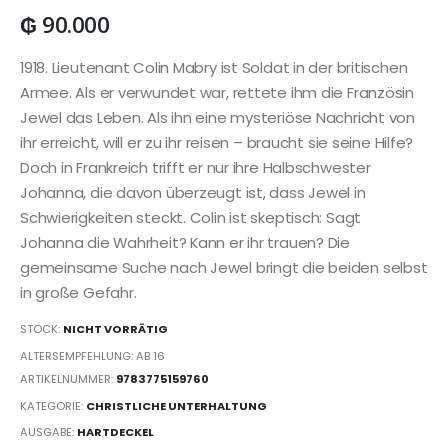
₲
90.000
1918. Lieutenant Colin Mabry ist Soldat in der britischen
Armee. Als er verwundet war, rettete ihm die Französin
Jewel das Leben. Als ihn eine mysteriöse Nachricht von
ihr erreicht, will er zu ihr reisen – braucht sie seine Hilfe?
Doch in Frankreich trifft er nur ihre Halbschwester
Johanna, die davon überzeugt ist, dass Jewel in
Schwierigkeiten steckt. Colin ist skeptisch: Sagt
Johanna die Wahrheit? Kann er ihr trauen? Die
gemeinsame Suche nach Jewel bringt die beiden selbst
in große Gefahr.
STOCK:
NICHT VORRÄTIG
ALTERSEMPFEHLUNG: AB 16
ARTIKELNUMMER:
9783775159760
KATEGORIE:
CHRISTLICHE UNTERHALTUNG
AUSGABE:
HARTDECKEL