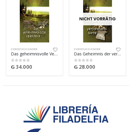
NICHT VORRÄTIG
CHRISTLICH KINDER
CHRISTLICH KINDER
Das geheimnisvolle Versteck
Das Geheimnis der verlorenen Karte
₲
34.000
₲
28.000
0
out of 5
0
out of 5