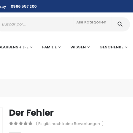
.py
0986 557 200
Alle Kategorien
GLAUBENSHILFE
FAMILIE
WISSEN
GESCHENKE
Der Fehler
( Es gibt noch keine Bewertungen. )
0
out of 5