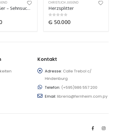
UGEND
CHRISTLICH JUGEND
Die Ausreißer – Sehnsucht nach Meer
Herzsplitter
0
out of 5
0
₲
50.000
n
Kontakt
keiten
Adresse:
Calle Trebol c/
Hindenburg
Telefon:
(+595)986 557 200
Email:
libreria@fernheim.com.py