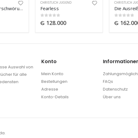
CHRISTLICH JUGEND
CHRISTLICH J
Die Babylon-Verschwörung
Fearless
0
out of 5
0
out of 5
₲
128.000
₲
162.00
Konto
Informatione
rosse Auswahl von
Mein Konto
Zahlungsmöglich
ücher für alle
Bestellungen
FAQs
iedensten
Adresse
Datenschutz
Konto-Details
Über uns
da.