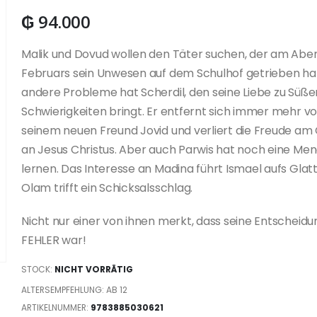
₲
94.000
Malik und Dovud wollen den Täter suchen, der am Aben
Februars sein Unwesen auf dem Schulhof getrieben ha
andere Probleme hat Scherdil, den seine Liebe zu Süße
Schwierigkeiten bringt. Er entfernt sich immer mehr v
seinem neuen Freund Jovid und verliert die Freude am
an Jesus Christus. Aber auch Parwis hat noch eine Men
lernen. Das Interesse an Madina führt Ismael aufs Glatt
Olam trifft ein Schicksalsschlag.
Nicht nur einer von ihnen merkt, dass seine Entscheid
FEHLER war!
STOCK:
NICHT VORRÄTIG
ALTERSEMPFEHLUNG: AB 12
ARTIKELNUMMER:
9783885030621