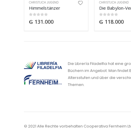
CHRISTLICH JUGEND
CHRISTLICH JUGEND
Himmelstänzer
0
out of 5
0
out of 5
₲
131.000
₲
118.000
Die Librería Filadelfia hat eine g
Büchern im Angebot. Man findet B
Altersstufen und über die versch
Themen.
© 2021 Alle Rechte vorbehalten Cooperativa Fernheim Lt