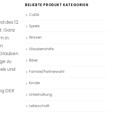
BELIEBTE PRODUKT KATEGORIEN
CaDA
d des 12.
Spiele
t. Ganz
m in
Wissen
on
Glaubenshilfe
 Glauben
Bibel
ge zu
eis und
Familie/Partnerwahl
Kinder
ung DER
Unterhaltung
Leiterschaft