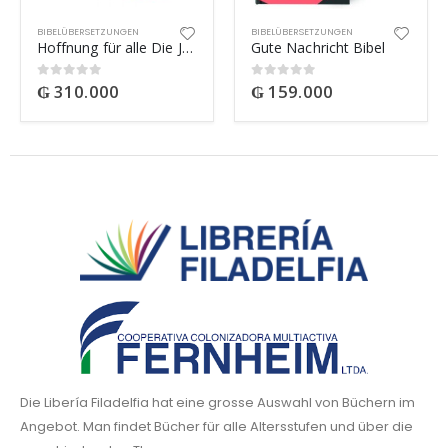
BIBELÜBERSETZUNGEN
BIBELÜBERSETZUNGEN
Hoffnung für alle Die Jahresbibel
Gute Nachricht Bibel
₲
310.000
₲
159.000
0
out of 5
0
out of 5
Die Libería Filadelfia hat eine grosse Auswahl von Büchern im
Angebot. Man findet Bücher für alle Altersstufen und über die