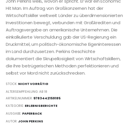
John Perkins weiß, wovon er spricht. Er war ein Economic
Hit Man. Im Auftrag von Großkonzernen hat der
Wirtschaftskiller weltweit Länder zu überdimensionierten
Investitionen bewegt, verbunden mit Großkrediten und
Auftragsvergabe an amerikanische Unternehmen. Die
einkalkulierte Verschuldung gab der US-Regierung ein
Druckmittel, um politisch-ökonomische Eigeninteressen
im Land durchzusetzen. Perkins Geschichte
dokumentiert die Skrupellosigkeit von Wirtschaftskillern,
die ihre betrügerischen Methoden perfektionieren und
selbst vor Mord nicht zurückschrecken.
STOCK:
NICHT VORRÄTIG
ALTERSEMPFEHLUNG: AB 18
ARTIKELNUMMER:
9783442159185
KATEGORIE:
ERLEBNISBERICHTE
AUSGABE:
PAPERBACK
AUTOR:
JOHN PERKINS