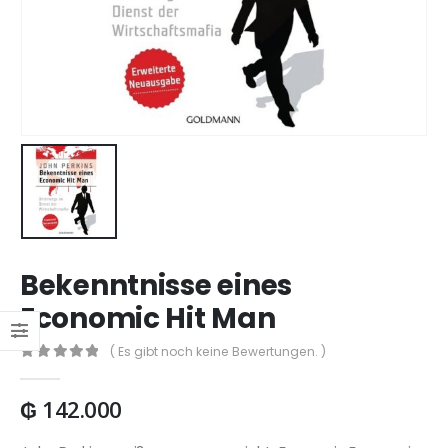
Bekenntnisse eines
Economic Hit Man
( Es gibt noch keine Bewertungen. )
0
out of 5
₲
142.000