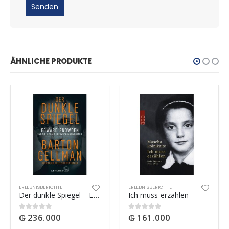
ÄHNLICHE PRODUKTE
ERLEBNISBERICHTE
ERLEBNISBERICHTE
Der dunkle Spiegel – Edward Snowden und die globale Überwachungsindustrie
Ich muss erzählen
₲
236.000
₲
161.000
0
out of 5
0
out of 5