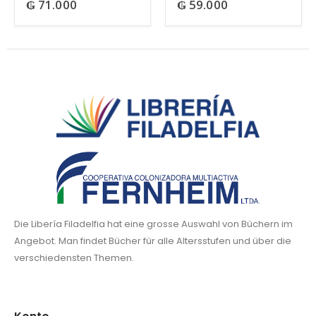
₲
71.000
₲
59.000
0
out of 5
0
out of 5
Die Libería Filadelfia hat eine grosse Auswahl von Büchern im
Angebot. Man findet Bücher für alle Altersstufen und über die
verschiedensten Themen.