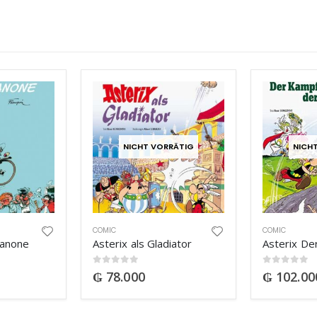
NICHT VORRÄTIG
NICH
COMIC
COMIC
kanone
Asterix als Gladiator
0
out of 5
0
out of 5
₲
78.000
₲
102.00