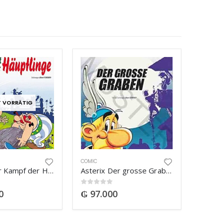
T VORRÄTIG
COMIC
Asterix Der Kampf der Häuptlinge
Asterix Der grosse Graben
0
out of 5
0
₲
97.000