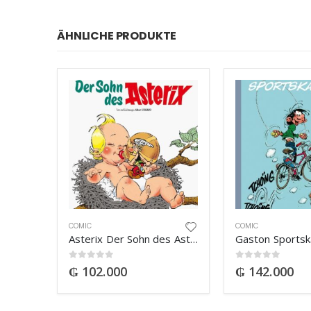
ÄHNLICHE PRODUKTE
COMIC
COMIC
Asterix Der Sohn des Asterix
Gaston Sports
0
out of 5
0
out of 5
₲
102.000
₲
142.000