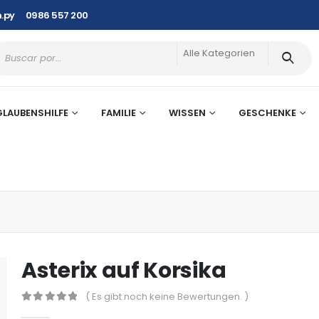
.py
0986 557 200
Alle Kategorien
GLAUBENSHILFE
FAMILIE
WISSEN
GESCHENKE
Asterix auf Korsika
( Es gibt noch keine Bewertungen. )
0
out of 5