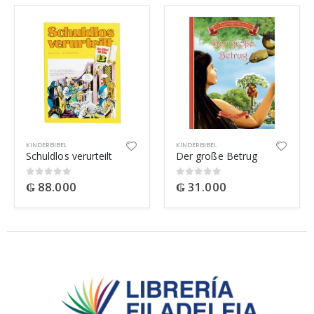
KINDERBIBEL
KINDERBIBEL
Schuldlos verurteilt
Der große Betrug
₲
88.000
₲
31.000
0
out of 5
0
out of 5