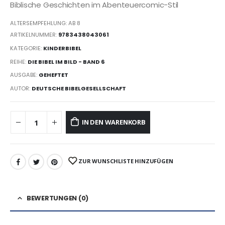
Biblische Geschichten im Abenteuercomic-Stil
ALTERSEMPFEHLUNG: AB 8
ARTIKELNUMMER:
9783438043061
KATEGORIE:
KINDERBIBEL
REIHE:
DIE BIBEL IM BILD - BAND 6
AUSGABE:
GEHEFTET
AUTOR:
DEUTSCHE BIBELGESELLSCHAFT
IN DEN WARENKORB
ZUR WUNSCHLISTE HINZUFÜGEN
BEWERTUNGEN (0)