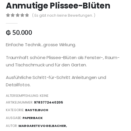
Anmutige Plissee-Blüten
( Es gibt noch keine Bewertungen. )
0
out of 5
₲
50.000
Einfache Technik…grosse Wirkung.
Traumhaft schöne Plissee-Blüten als Fenster-, Raum-
und Tischschmuck und für den Garten.
Ausführliche Schritt-für-Schritt Anleitungen und
Detailfotos.
ALTERSEMPFEHLUNG: KEINE
ARTIKELNUMMER:
9783772440205
KATEGORIE:
BASTELBUCH
AUSGABE:
PAPERBACK
AUTOR:
MARGARETE VOGELBACHER,