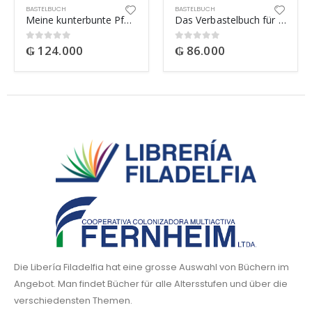
BASTELBUCH
BASTELBUCH
Meine kunterbunte Pferde-Welt
Das Verbastelbuch für die Allerkleinsten – Schneiden und Kleben
₲
124.000
₲
86.000
0
out of 5
0
out of 5
Die Libería Filadelfia hat eine grosse Auswahl von Büchern im
Angebot. Man findet Bücher für alle Altersstufen und über die
verschiedensten Themen.