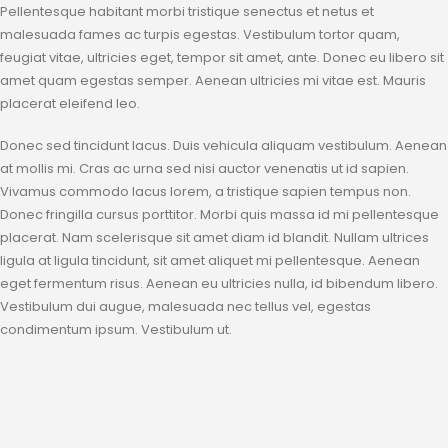
Pellentesque habitant morbi tristique senectus et netus et
malesuada fames ac turpis egestas. Vestibulum tortor quam,
feugiat vitae, ultricies eget, tempor sit amet, ante. Donec eu libero sit
amet quam egestas semper. Aenean ultricies mi vitae est. Mauris
placerat eleifend leo.
Donec sed tincidunt lacus. Duis vehicula aliquam vestibulum. Aenean
at mollis mi. Cras ac urna sed nisi auctor venenatis ut id sapien.
Vivamus commodo lacus lorem, a tristique sapien tempus non.
Donec fringilla cursus porttitor. Morbi quis massa id mi pellentesque
placerat. Nam scelerisque sit amet diam id blandit. Nullam ultrices
ligula at ligula tincidunt, sit amet aliquet mi pellentesque. Aenean
eget fermentum risus. Aenean eu ultricies nulla, id bibendum libero.
Vestibulum dui augue, malesuada nec tellus vel, egestas
condimentum ipsum. Vestibulum ut.